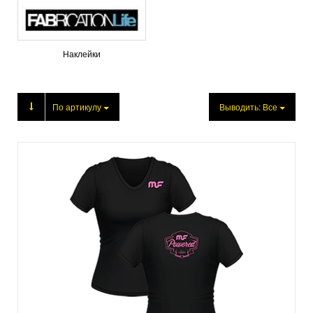
Наклейки
Продукция
По артикулу
Выводить:
Все