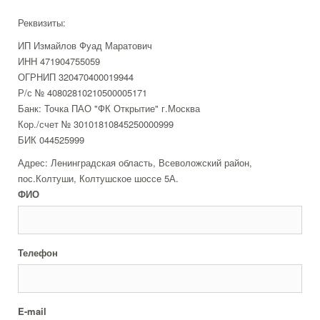
Реквизиты:
ИП Измайлов Фуад Маратович
ИНН 471904755059
ОГРНИП 320470400019944
Р/с № 40802810210500005171
Банк: Точка ПАО "ФК Открытие" г.Москва
Кор./счет № 30101810845250000999
БИК 044525999
Адрес: Ленинградская область, Всеволожский район,
пос.Колтуши, Колтушское шоссе 5А.
ФИО
Телефон
E-mail