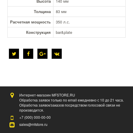
Высота
140 мм
Толщина
83 мм
Расчетная мощность
350 л.с.
Конструкция
bar&plate
Интернет-магазин MFSTORE.RU
Обработка заявок только по email ежедневно с 10 до 21 часа.
Обработка заявок/заказов посредством голосовой связи не
производится.
+7 (000)
000-00-00
sales@mfstore.ru