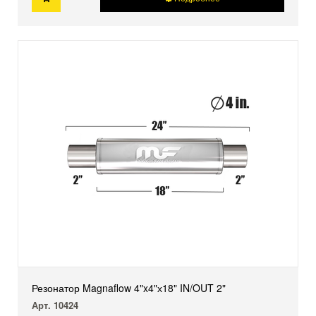
Резонатор Magnaflow 4"x4"х18" IN/OUT 2"
Арт. 10424