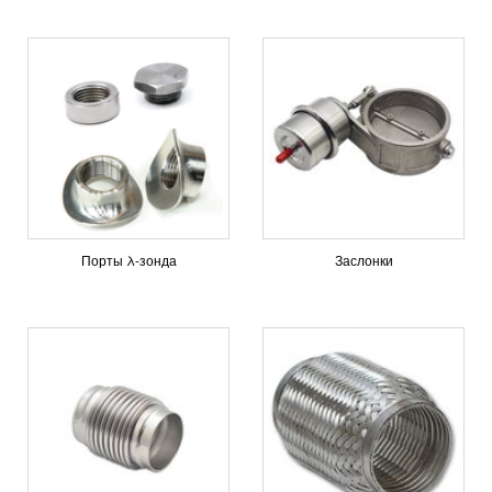
Порты λ-зонда
Заслонки