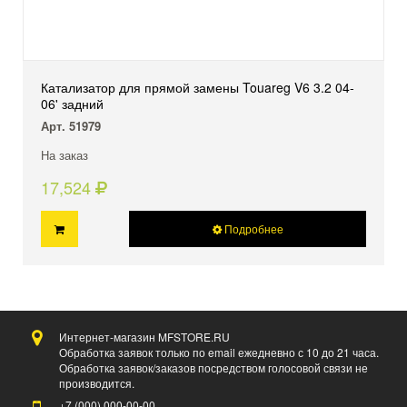
Катализатор для прямой замены Touareg V6 3.2 04-
06' задний
Арт. 51979
На заказ
17,524
Подробнее
Интернет-магазин MFSTORE.RU
Обработка заявок только по email ежедневно с 10 до 21 часа.
Обработка заявок/заказов посредством голосовой связи не
производится.
+7 (000)
000-00-00