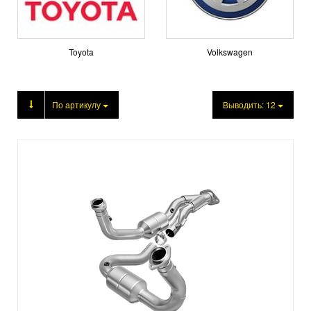
Toyota
Volkswagen
Продукция
По артикулу
Выводить:
12