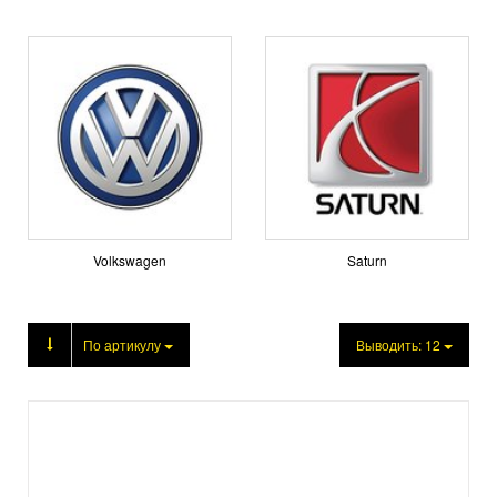
Volkswagen
Saturn
Продукция
По артикулу
Выводить:
12