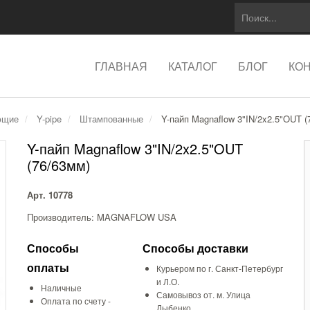
ГЛАВНАЯ
КАТАЛОГ
БЛОГ
КО
ющие
Y-pipe
Штампованные
Y-пайп Magnaflow 3"IN/2x2.5"OUT (
Y-пайп Magnaflow 3"IN/2x2.5"OUT
(76/63мм)
Арт. 10778
Производитель: MAGNAFLOW USA
Способы
Способы доставки
оплаты
Курьером по г. Санкт-Петербург
и Л.О.
Наличные
Самовывоз от. м. Улица
Оплата по счету -
Дыбенко