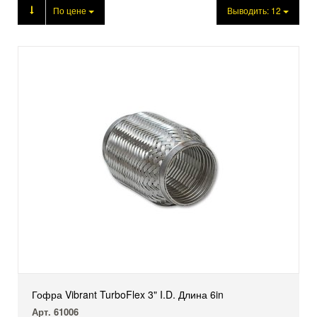
Продукция
По цене
Выводить:
12
Гофра Vibrant TurboFlex 3" I.D. Длина 6in
Арт. 61006