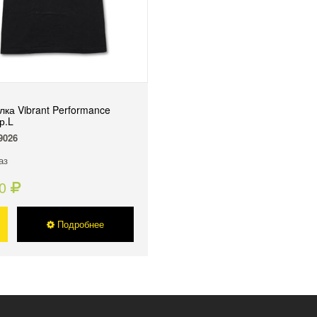
лка Vibrant Performance
р.L
9026
аз
50
Подробнее