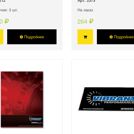
212
Арт. 2373
чии: 3 шт.
На заказ
50
264
Подробнее
Подробнее