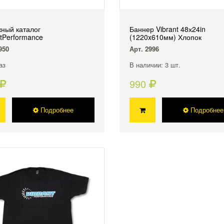
ный каталог
Баннер Vibrant 48х24in
ntPerformance
(1220x610мм) Хлопок
950
Арт. 2996
аз
В наличии: 3 шт.
990
Подробнее
Подробнее