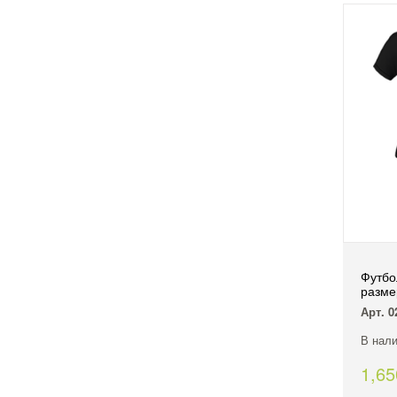
Футбо
разме
Арт. 0
В нали
1,6