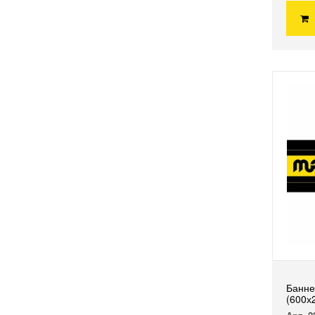
Банне
(600х