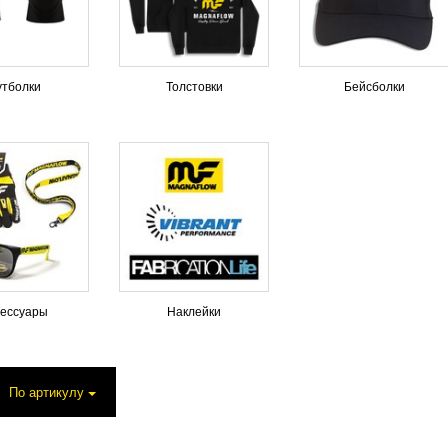
утболки
Толстовки
Бейсболки
сессуары
Наклейки
ция
По артикулу