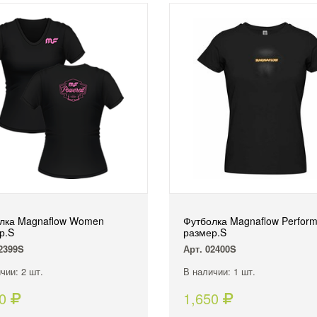
лка Magnaflow Women
Футболка Magnaflow Perfor
р.S
размер.S
2399S
Арт. 02400S
чии: 2 шт.
В наличии: 1 шт.
50
1,650